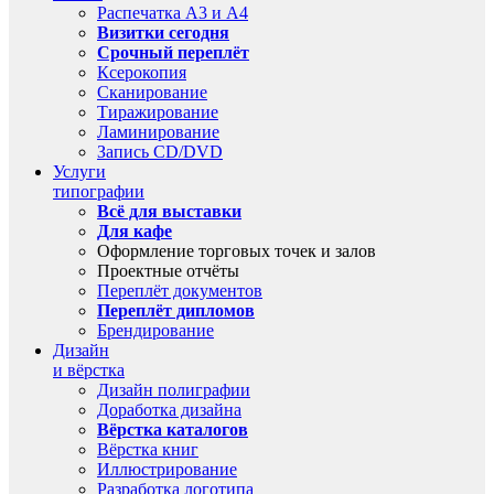
Распечатка А3 и А4
Визитки сегодня
Срочный переплёт
Ксерокопия
Сканирование
Тиражирование
Ламинирование
Запись CD/DVD
Услуги
типографии
Всё для выставки
Для кафе
Оформление торговых точек и залов
Проектные отчёты
Переплёт документов
Переплёт дипломов
Брендирование
Дизайн
и вёрстка
Дизайн полиграфии
Доработка дизайна
Вёрстка каталогов
Вёрстка книг
Иллюстрирование
Разработка логотипа