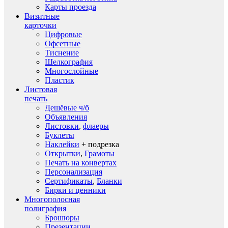
Карты проезда
Визитные
карточки
Цифровые
Офсетные
Тиснение
Шелкография
Многослойные
Пластик
Листовая
печать
Дешёвые ч/б
Объявления
Листовки
,
флаеры
Буклеты
Наклейки
+ подрезка
Открытки
,
Грамоты
Печать на конвертах
Персонализация
Сертификаты
,
Бланки
Бирки и ценники
Многополосная
полиграфия
Брошюры
Презентации