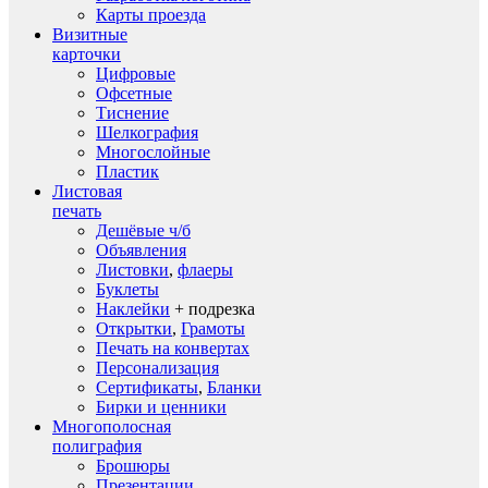
Карты проезда
Визитные
карточки
Цифровые
Офсетные
Тиснение
Шелкография
Многослойные
Пластик
Листовая
печать
Дешёвые ч/б
Объявления
Листовки
,
флаеры
Буклеты
Наклейки
+ подрезка
Открытки
,
Грамоты
Печать на конвертах
Персонализация
Сертификаты
,
Бланки
Бирки и ценники
Многополосная
полиграфия
Брошюры
Презентации