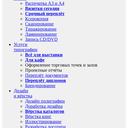
Распечатка А3 и А4
Визитки сегодня
Срочный переплёт
Ксерокопия
Сканирование
Тиражирование
Ламинирование
Запись CD/DVD
Услуги
типографии
Всё для выставки
Для кафе
Оформление торговых точек и залов
Проектные отчёты
Переплёт документов
Переплёт дипломов
Брендирование
Дизайн
и вёрстка
Дизайн полиграфии
Доработка дизайна
Вёрстка каталогов
Вёрстка книг
Иллюстрирование
Разработка логотипа