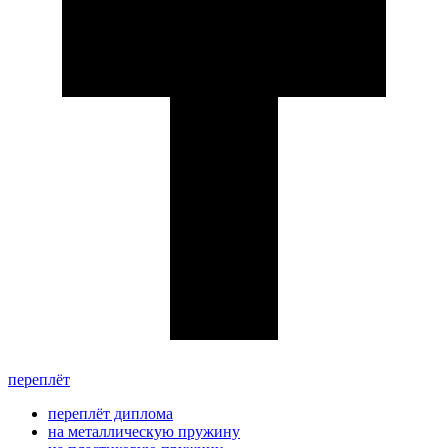
переплёт
переплёт диплома
на металлическую пружину