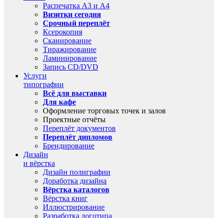
Распечатка А3 и А4
Визитки сегодня
Срочный переплёт
Ксерокопия
Сканирование
Тиражирование
Ламинирование
Запись CD/DVD
Услуги
типографии
Всё для выставки
Для кафе
Оформление торговых точек и залов
Проектные отчёты
Переплёт документов
Переплёт дипломов
Брендирование
Дизайн
и вёрстка
Дизайн полиграфии
Доработка дизайна
Вёрстка каталогов
Вёрстка книг
Иллюстрирование
Разработка логотипа