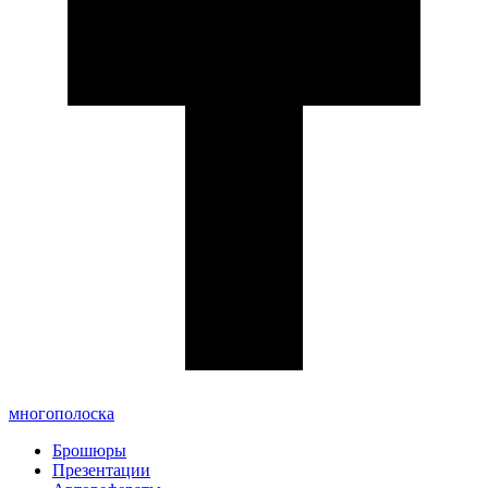
многополоска
Брошюры
Презентации