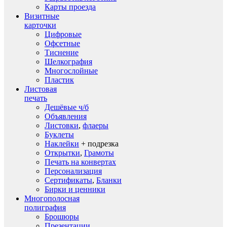
Карты проезда
Визитные
карточки
Цифровые
Офсетные
Тиснение
Шелкография
Многослойные
Пластик
Листовая
печать
Дешёвые ч/б
Объявления
Листовки
,
флаеры
Буклеты
Наклейки
+ подрезка
Открытки
,
Грамоты
Печать на конвертах
Персонализация
Сертификаты
,
Бланки
Бирки и ценники
Многополосная
полиграфия
Брошюры
Презентации