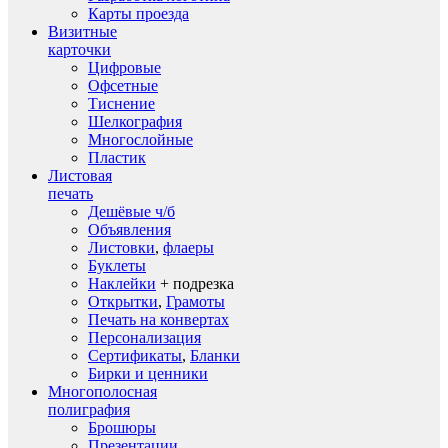
Карты проезда
Визитные
карточки
Цифровые
Офсетные
Тиснение
Шелкография
Многослойные
Пластик
Листовая
печать
Дешёвые ч/б
Объявления
Листовки
,
флаеры
Буклеты
Наклейки
+ подрезка
Открытки
,
Грамоты
Печать на конвертах
Персонализация
Сертификаты
,
Бланки
Бирки и ценники
Многополосная
полиграфия
Брошюры
Презентации