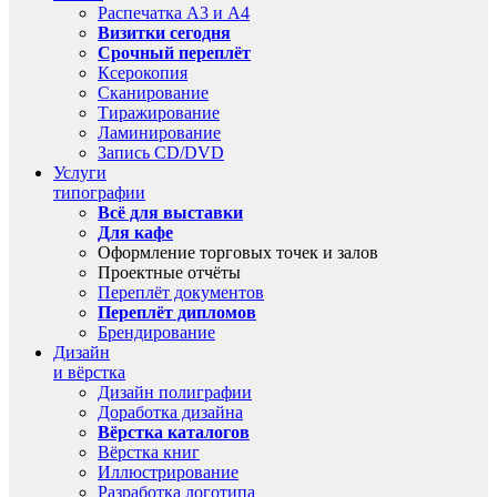
Распечатка А3 и А4
Визитки сегодня
Срочный переплёт
Ксерокопия
Сканирование
Тиражирование
Ламинирование
Запись CD/DVD
Услуги
типографии
Всё для выставки
Для кафе
Оформление торговых точек и залов
Проектные отчёты
Переплёт документов
Переплёт дипломов
Брендирование
Дизайн
и вёрстка
Дизайн полиграфии
Доработка дизайна
Вёрстка каталогов
Вёрстка книг
Иллюстрирование
Разработка логотипа