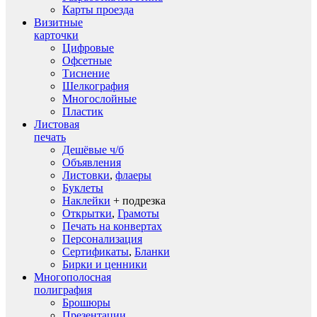
Карты проезда
Визитные
карточки
Цифровые
Офсетные
Тиснение
Шелкография
Многослойные
Пластик
Листовая
печать
Дешёвые ч/б
Объявления
Листовки
,
флаеры
Буклеты
Наклейки
+ подрезка
Открытки
,
Грамоты
Печать на конвертах
Персонализация
Сертификаты
,
Бланки
Бирки и ценники
Многополосная
полиграфия
Брошюры
Презентации