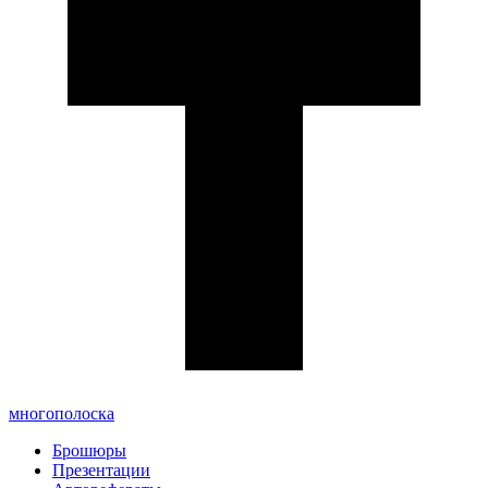
многополоска
Брошюры
Презентации