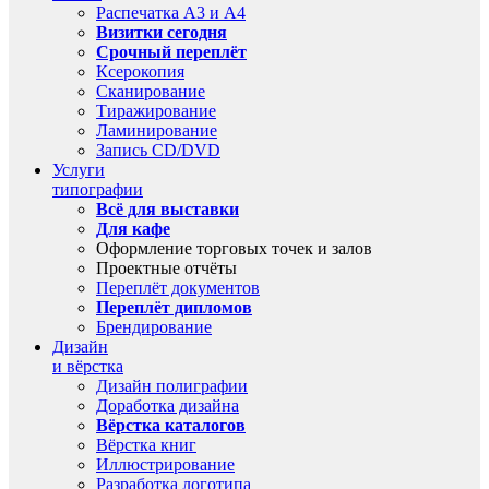
Распечатка А3 и А4
Визитки сегодня
Срочный переплёт
Ксерокопия
Сканирование
Тиражирование
Ламинирование
Запись CD/DVD
Услуги
типографии
Всё для выставки
Для кафе
Оформление торговых точек и залов
Проектные отчёты
Переплёт документов
Переплёт дипломов
Брендирование
Дизайн
и вёрстка
Дизайн полиграфии
Доработка дизайна
Вёрстка каталогов
Вёрстка книг
Иллюстрирование
Разработка логотипа