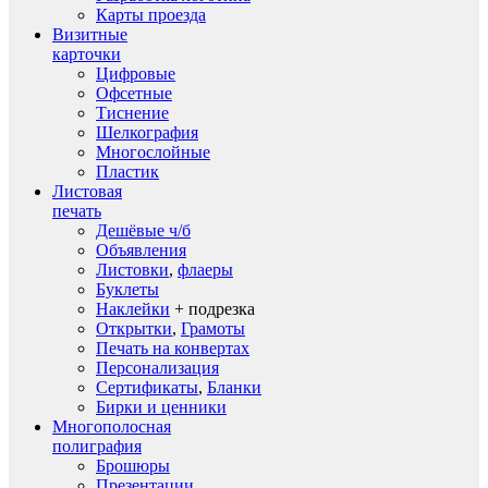
Карты проезда
Визитные
карточки
Цифровые
Офсетные
Тиснение
Шелкография
Многослойные
Пластик
Листовая
печать
Дешёвые ч/б
Объявления
Листовки
,
флаеры
Буклеты
Наклейки
+ подрезка
Открытки
,
Грамоты
Печать на конвертах
Персонализация
Сертификаты
,
Бланки
Бирки и ценники
Многополосная
полиграфия
Брошюры
Презентации