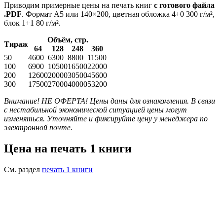
Приводим примерные цены на печать книг
с готового файла
.PDF
. Формат А5 или 140×200, цветная обложка 4+0 300 г/м²,
блок 1+1 80 г/м².
Объём, стр.
Тираж
64
128
248
360
50
4600
6300
8800
11500
100
6900
10500
16500
22000
200
12600
20000
30500
45600
300
17500
27000
40000
53200
Внимание! НЕ ОФЕРТА! Цены даны для ознакомления. В связи
с нестабильной экономической ситуацией цены могут
изменяться. Уточняйте и фиксируйте цену у менеджера по
электронной почте.
Цена на печать 1 книги
См. раздел
печать 1 книги