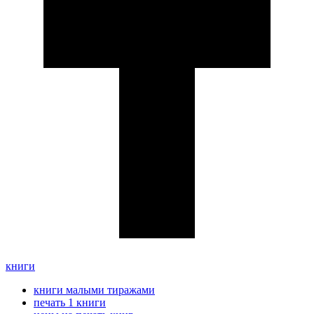
книги
книги малыми тиражами
печать 1 книги