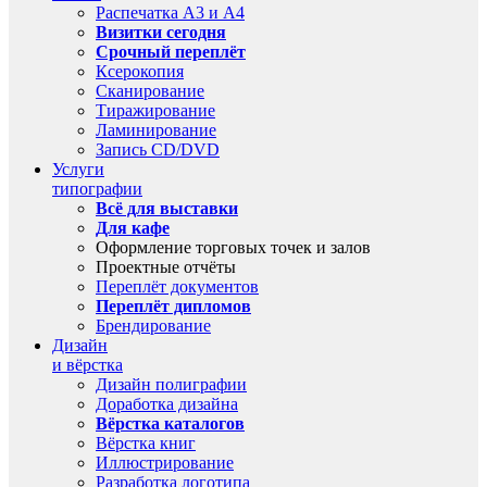
Распечатка А3 и А4
Визитки сегодня
Срочный переплёт
Ксерокопия
Сканирование
Тиражирование
Ламинирование
Запись CD/DVD
Услуги
типографии
Всё для выставки
Для кафе
Оформление торговых точек и залов
Проектные отчёты
Переплёт документов
Переплёт дипломов
Брендирование
Дизайн
и вёрстка
Дизайн полиграфии
Доработка дизайна
Вёрстка каталогов
Вёрстка книг
Иллюстрирование
Разработка логотипа